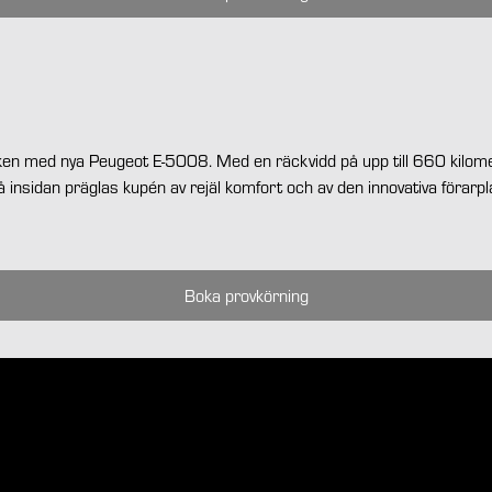
kniken med nya Peugeot E-5008. Med en räckvidd på upp till 660 kilom
. På insidan präglas kupén av rejäl komfort och av den innovativa föra
Boka provkörning