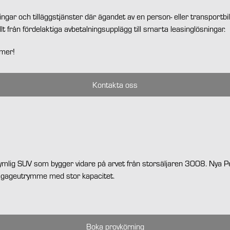
ningar och tilläggstjänster där ägandet av en person- eller transportb
llt från fördelaktiga avbetalningsupplägg till smarta leasinglösningar.
 mer!
Kontakta oss
rymlig SUV som bygger vidare på arvet från storsäljaren 3008. Nya
bagageutrymme med stor kapacitet.
Boka provkörning