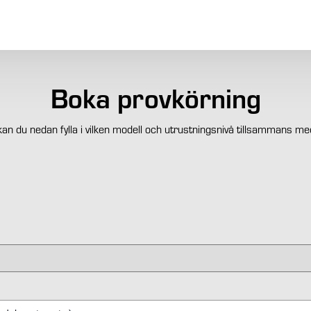
Boka provkörning
n du nedan fylla i vilken modell och utrustningsnivå tillsammans med d